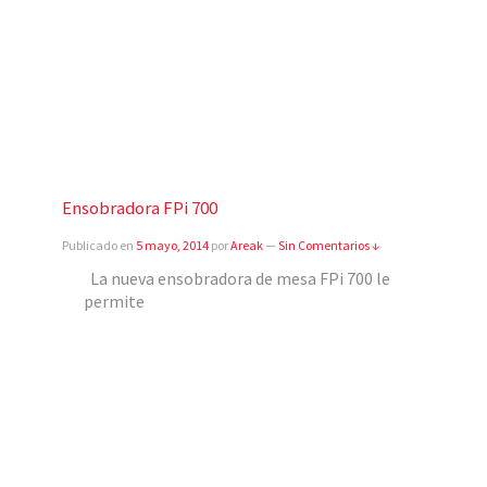
Ensobradora FPi 700
Publicado en
5 mayo, 2014
por
Areak
—
Sin Comentarios ↓
La nueva ensobradora de mesa FPi 700 le
permite