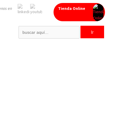
enos en
Tienda Online
Search
for: