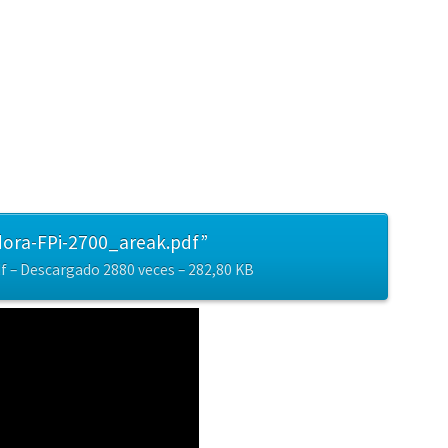
dora-FPi-2700_areak.pdf”
 – Descargado 2880 veces – 282,80 KB