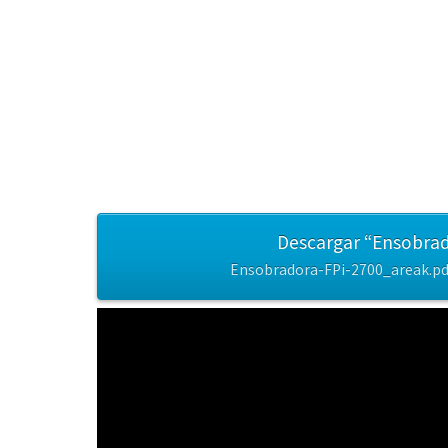
Descargar “Ensobra
Ensobradora-FPi-2700_areak.pdf