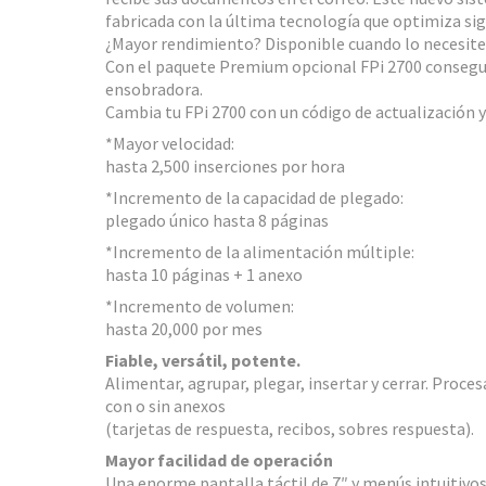
fabricada con la última tecnología que optimiza sig
¿Mayor rendimiento? Disponible cuando lo necesite
Con el paquete Premium opcional FPi 2700 consegu
ensobradora.
Cambia tu FPi 2700 con un código de actualización 
*Mayor velocidad:
hasta 2,500 inserciones por hora
*Incremento de la capacidad de plegado:
plegado único hasta 8 páginas
*Incremento de la alimentación múltiple:
hasta 10 páginas + 1 anexo
*Incremento de volumen:
hasta 20,000 por mes
Fiable, versátil, potente.
Alimentar, agrupar, plegar, insertar y cerrar. Proces
con o sin anexos
(tarjetas de respuesta, recibos, sobres respuesta).
Mayor facilidad de operación
Una enorme pantalla táctil de 7″ y menús intuitivos