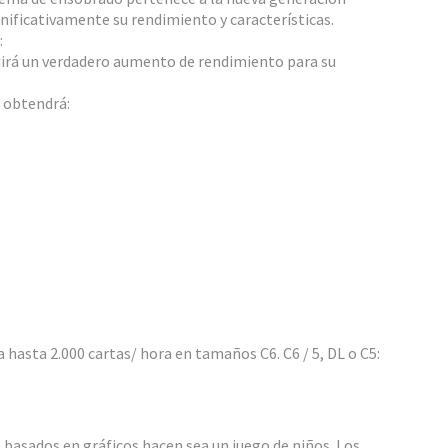
nificativamente su rendimiento y características.
:
irá un verdadero aumento de rendimiento para su
y obtendrá:
a hasta 2.000 cartas/ hora en tamaños C6. C6 / 5, DL o C5:
 basados en gráficos hacen sea un juego de niños. Los