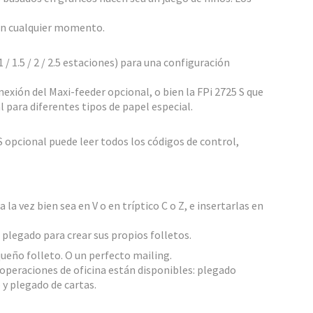
en cualquier momento.
/ 1.5 / 2 / 2.5 estaciones) para una configuración
nexión del Maxi-feeder opcional, o bien la FPi 2725 S que
l para diferentes tipos de papel especial.
S opcional puede leer todos los códigos de control,
la vez bien sea en V o en tríptico C o Z, e insertarlas en
o plegado para crear sus propios folletos.
ueño folleto. O un perfecto mailing.
operaciones de oficina están disponibles: plegado
 y plegado de cartas.