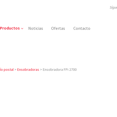
Sígu
Productos
Noticias
Ofertas
Contacto
ío postal
>
Ensobradoras
>
Ensobradora FPi 2700