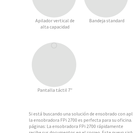
Apilador vertical de
Bandeja standard
alta capacidad
Pantalla táctil 7″
Si está buscando una solución de ensobrado con apl
la ensobradora FPi 2700 es perfecta para su oficina. 
páginas: La ensobradora FPi 2700 rápidamente
recibe sus documentos en el correo. Este nuevo si