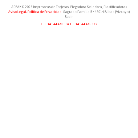
AREAK© 2026 Impresoras de Tarjetas, Plegadora Selladora, Plastificadoras
Aviso Legal.
Política de Privacidad.
Sagrada Familia 5
•
48014
Bilbao (Vizcaya)
Spain
T .
+34 944 470 304
F. +34 944 476 112