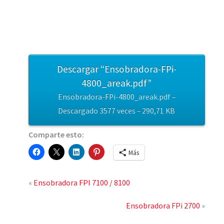
Descargar “Ensobradora-FPi-
4800_areak.pdf”
Ensobradora-FPi-4800_areak.pdf –
Descargado 3577 veces – 290,71 KB
Comparte esto:
Más
«
Ensobradora FPI 7100 / 8100
Ensobradora FPi 2700
»