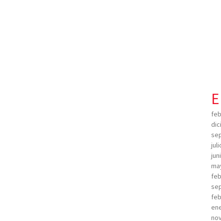
E
feb
dic
sep
jul
jun
ma
feb
sep
feb
ene
no