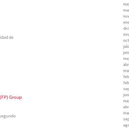
ma
ma
no
ene
dic
no
idad de
oct
jul
jun
ma
abr
ma
feb
feb
sep
jun
 (FP) Group
ma
abr
ma
 segundo
sep
ago