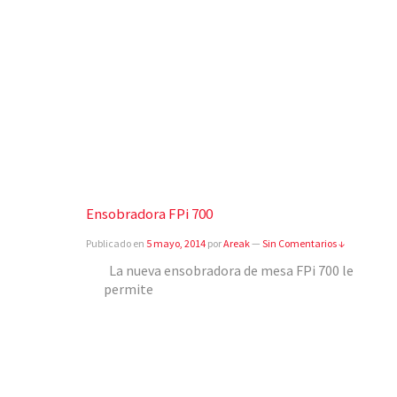
Ensobradora FPi 700
Publicado en
5 mayo, 2014
por
Areak
—
Sin Comentarios ↓
La nueva ensobradora de mesa FPi 700 le
permite