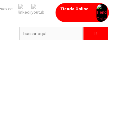
enos en
Tienda Online
Search
for: