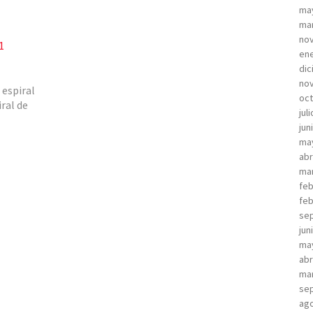
ma
ma
no
1
ene
dic
no
 espiral
oct
iral de
jul
jun
ma
abr
ma
feb
feb
sep
jun
ma
abr
ma
sep
ago