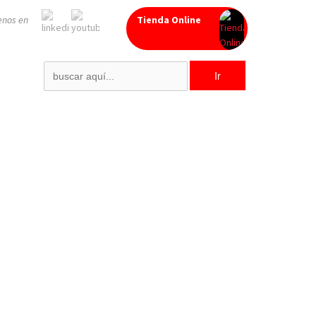
enos en
Tienda Online
Search
for: