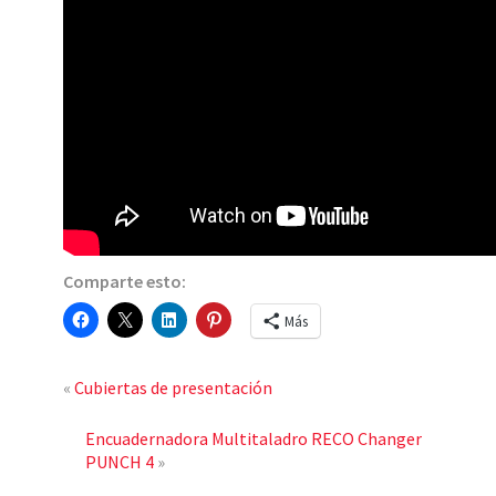
Comparte esto:
Más
«
Cubiertas de presentación
Encuadernadora Multitaladro RECO Changer
PUNCH 4
»