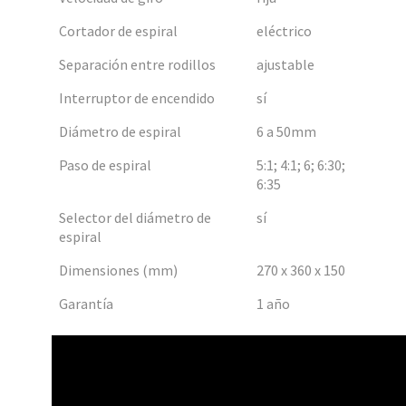
Cortador de espiral
eléctrico
Separación entre rodillos
ajustable
Interruptor de encendido
sí
Diámetro de espiral
6 a 50mm
Paso de espiral
5:1; 4:1; 6; 6:30;
6:35
Selector del diámetro de
sí
espiral
Dimensiones (mm)
270 x 360 x 150
Garantía
1 año