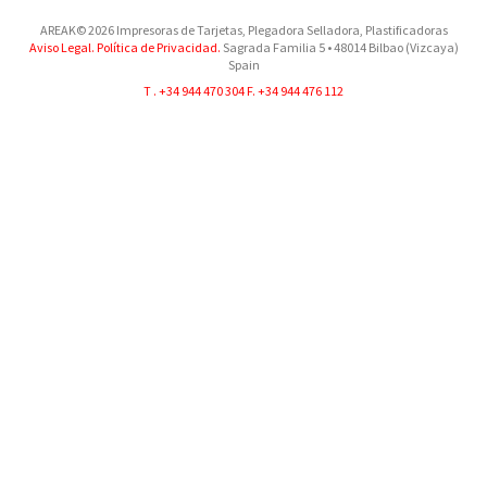
AREAK© 2026 Impresoras de Tarjetas, Plegadora Selladora, Plastificadoras
Aviso Legal.
Política de Privacidad.
Sagrada Familia 5
•
48014
Bilbao (Vizcaya)
Spain
T .
+34 944 470 304
F. +34 944 476 112