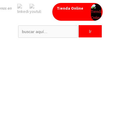
enos en
Tienda Online
Search
for: