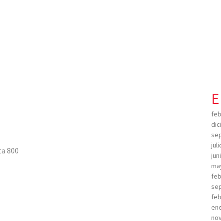
E
feb
dic
sep
jul
ta 800
jun
ma
feb
sep
feb
ene
no