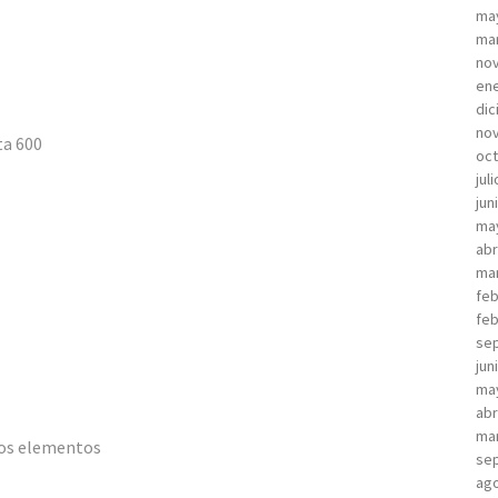
ma
ma
no
ene
dic
no
ta 600
oct
jul
jun
ma
abr
ma
feb
feb
sep
jun
ma
abr
ma
los elementos
sep
ago