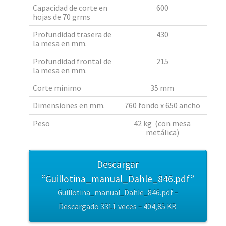
Capacidad de corte en
600
hojas de 70 grms
Profundidad trasera de
430
la mesa en mm.
Profundidad frontal de
215
la mesa en mm.
Corte minimo
35 mm
Dimensiones en mm.
760 fondo x 650 ancho
Peso
42 kg (con mesa
metálica)
Descargar
“Guillotina_manual_Dahle_846.pdf”
Guillotina_manual_Dahle_846.pdf –
Descargado 3311 veces – 404,85 KB