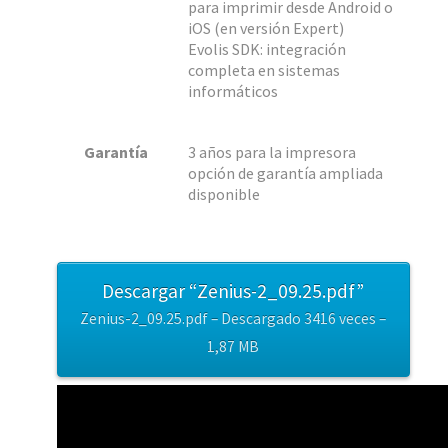
para imprimir desde Android o
iOS (en versión Expert)
Evolis SDK: integración
completa en sistemas
informáticos
Garantía
3 años para la impresora
opción de garantía ampliada
disponible
Descargar “Zenius-2_09.25.pdf”
Zenius-2_09.25.pdf – Descargado 3416 veces –
1,87 MB