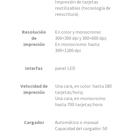
Impresión de tarjetas
reutilizables (tecnología de
reescritura)
Resolución
En color y monocromo:
de
300×300 dpi y 300×600 dpi;
impresión
En monocromo: hasta
300×1200 dpi
Interfaz
panel LED
Velocidad de
Una cara, en color: hasta 180
impresión
tarjetas/hora;
Una cara, en monocromo:
hasta 700 tarjetas/hora
Cargador
Automático o manual
Capacidad del cargador: 50