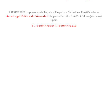
AREAK© 2026 Impresoras de Tarjetas, Plegadora Selladora, Plastificadoras
Aviso Legal.
Política de Privacidad.
Sagrada Familia 5
•
48014
Bilbao (Vizcaya)
Spain
T .
+34 944 470 304
F. +34 944 476 112