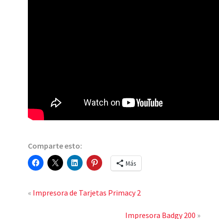
Comparte esto:
Más
«
Impresora de Tarjetas Primacy 2
Impresora Badgy 200
»