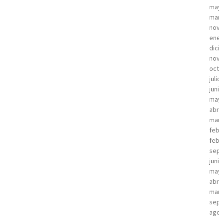
ma
ma
no
ene
dic
no
oct
jul
jun
ma
abr
ma
feb
feb
sep
jun
ma
abr
ma
sep
ago