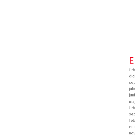
E
feb
dic
sep
jul
jun
ma
feb
sep
feb
ene
no