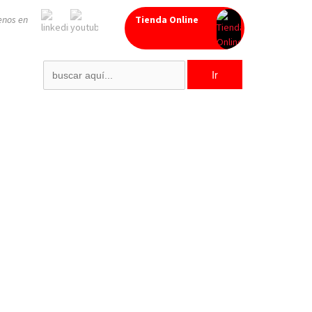
enos en
Tienda Online
Search
for: