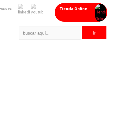
enos en
Tienda Online
Search
for: