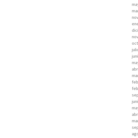
ma
ma
no
ene
dic
no
oct
jul
jun
ma
abr
ma
feb
feb
sep
jun
ma
abr
ma
sep
ago