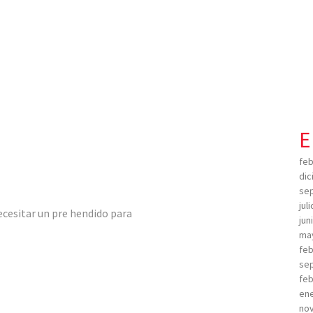
E
feb
dic
sep
jul
esitar un pre hendido para
jun
ma
feb
sep
feb
ene
no