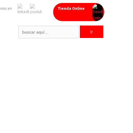
enos en
Tienda Online
Search
for: