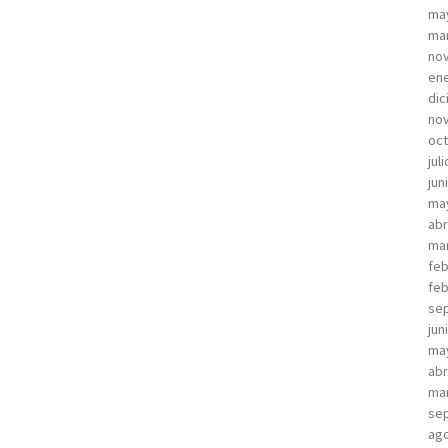
ma
ma
no
ene
dic
no
oct
jul
jun
ma
abr
ma
feb
feb
sep
jun
ma
abr
ma
sep
ago