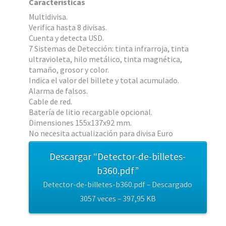
Características
Multidivisa.
Verifica hasta 8 divisas.
Cuenta y detecta USD.
7 Sistemas de Detección: tinta infrarroja, tinta
ultravioleta, hilo metálico, tinta magnética,
tamaño, grosor y color.
Indica el valor del billete y total acumulado.
Alarma de falsos.
Cable de red.
Batería de litio recargable opcional.
Dimensiones 155x137x92 mm.
No necesita actualización para divisa Euro
Descargar “Detector-de-billetes-
b360.pdf”
Detector-de-billetes-b360.pdf – Descargado
3057 veces – 397,95 KB