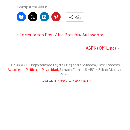
Comparte esto:
Más
«
Formularios Post Alta Presión/ Autosobre
ASP6 (Off-Line)
»
AREAK© 2026 Impresoras de Tarjetas, Plegadora Selladora, Plastificadoras
Aviso Legal.
Política de Privacidad.
Sagrada Familia 5
•
48014
Bilbao (Vizcaya)
Spain
T .
+34 944 470 304
F. +34 944 476 112