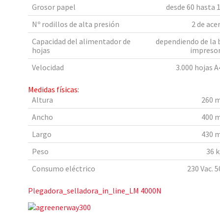
Grosor papel
desde 60 hasta 
Nº rodillos de alta presión
2 de ace
Capacidad del alimentador de
dependiendo de la 
hojas
impresor
Velocidad
3.000 hojas 
Medidas físicas:
Altura
260 
Ancho
400 
Largo
430 
Peso
36 k
Consumo eléctrico
230 Vac. 5
Plegadora_selladora_in_line_LM 4000N