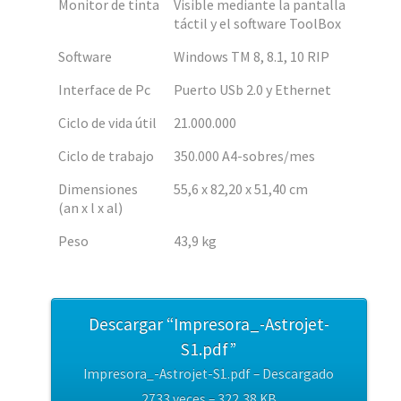
Monitor de tinta
Visible mediante la pantalla
táctil y el software ToolBox
Software
Windows TM 8, 8.1, 10 RIP
Interface de Pc
Puerto USb 2.0 y Ethernet
Ciclo de vida útil
21.000.000
Ciclo de trabajo
350.000 A4-sobres/mes
Dimensiones
55,6 x 82,20 x 51,40 cm
(an x l x al)
Peso
43,9 kg
Descargar “Impresora_-Astrojet-
S1.pdf”
Impresora_-Astrojet-S1.pdf – Descargado
2733 veces – 322,38 KB