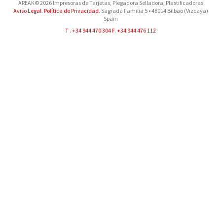
AREAK© 2026 Impresoras de Tarjetas, Plegadora Selladora, Plastificadoras
Aviso Legal.
Política de Privacidad.
Sagrada Familia 5
•
48014
Bilbao (Vizcaya)
Spain
T .
+34 944 470 304
F. +34 944 476 112