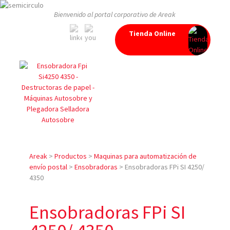
Bienvenido al portal corporativo de Areak
Tienda Online
Areak
>
Productos
>
Maquinas para automatización de
envío postal
>
Ensobradoras
>
Ensobradoras FPi SI 4250/
4350
Ensobradoras FPi SI