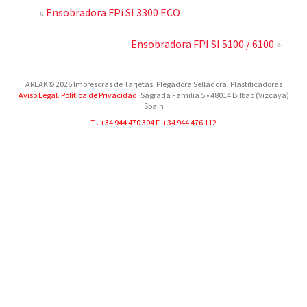
«
Ensobradora FPi SI 3300 ECO
Ensobradora FPI SI 5100 / 6100
»
AREAK© 2026 Impresoras de Tarjetas, Plegadora Selladora, Plastificadoras
Aviso Legal.
Política de Privacidad.
Sagrada Familia 5
•
48014
Bilbao (Vizcaya)
Spain
T .
+34 944 470 304
F. +34 944 476 112