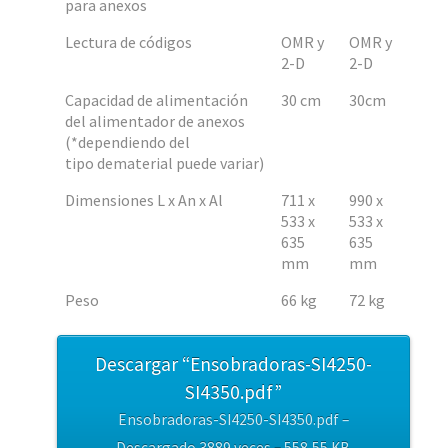
para anexos
Lectura de códigos
OMR y
OMR y
2-D
2-D
Capacidad de alimentación
30 cm
30cm
del alimentador de anexos
(*dependiendo del
tipo dematerial puede variar)
Dimensiones L x An x Al
711 x
990 x
533 x
533 x
635
635
mm
mm
Peso
66 kg
72 kg
Descargar “Ensobradoras-SI4250-
SI4350.pdf”
Ensobradoras-SI4250-SI4350.pdf –
Descargado 3889 veces – 558,55 KB