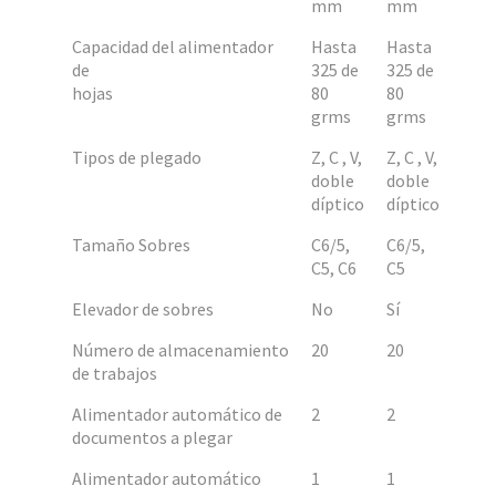
mm
mm
Capacidad del alimentador
Hasta
Hasta
de
325 de
325 de
hojas
80
80
grms
grms
Tipos de plegado
Z, C , V,
Z, C , V,
doble
doble
díptico
díptico
Tamaño Sobres
C6/5,
C6/5,
C5, C6
C5
Elevador de sobres
No
Sí
Número de almacenamiento
20
20
de trabajos
Alimentador automático de
2
2
documentos a plegar
Alimentador automático
1
1