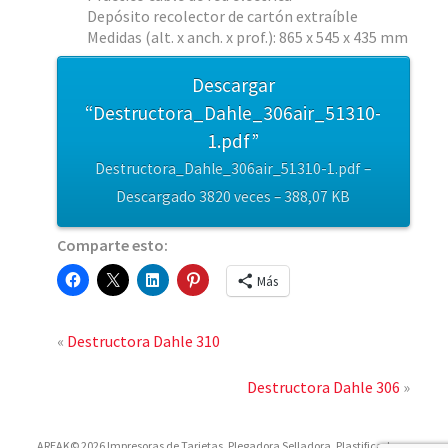
Depósito recolector de cartón extraíble
Medidas (alt. x anch. x prof.): 865 x 545 x 435 mm
Descargar
“Destructora_Dahle_306air_51310-
1.pdf”
Destructora_Dahle_306air_51310-1.pdf –
Descargado 3820 veces – 388,07 KB
Comparte esto:
Más
«
Destructora Dahle 310
Destructora Dahle 306
»
AREAK© 2026 Impresoras de Tarjetas, Plegadora Selladora, Plastificadoras