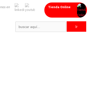
enos en
Tienda Online
Search
for: