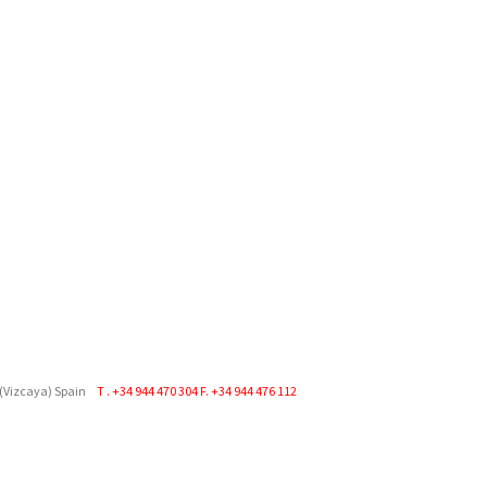
 (Vizcaya)
Spain
T .
+34 944 470 304
F. +34 944 476 112