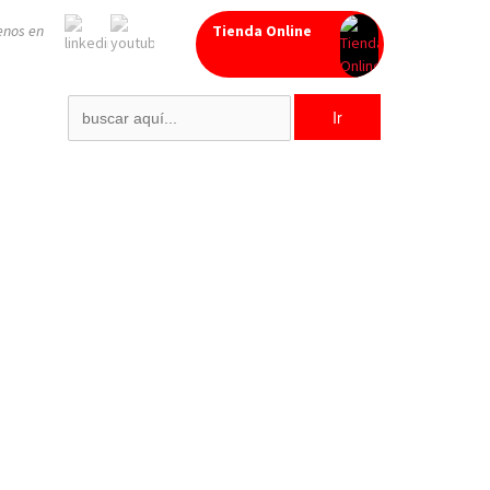
enos en
Tienda Online
Search
for: