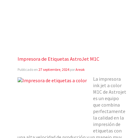
Impresora de Etiquetas AstroJet M1C
Publicado en
27 septiembre, 2024
por
Areak
La impresora
ink jet a color
M1C de Astrojet
es un equipo
que combina
perfectamente
la calidad en la
impresión de
etiquetas con
una alta velocidad de producción y un manejo muy