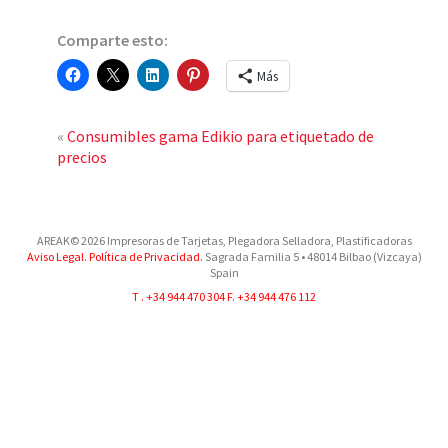
Comparte esto:
Más
«
Consumibles gama Edikio para etiquetado de
precios
AREAK© 2026 Impresoras de Tarjetas, Plegadora Selladora, Plastificadoras
Aviso Legal.
Política de Privacidad.
Sagrada Familia 5
•
48014
Bilbao (Vizcaya)
Spain
T .
+34 944 470 304
F. +34 944 476 112